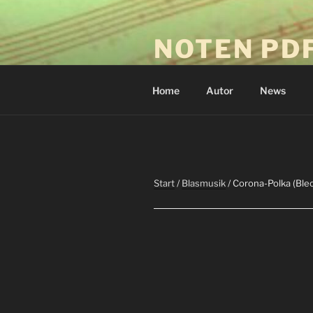
Zum
Inhalt
NOTEN PD
springen
Download-Drucken-Spielen
Home
Autor
News
Start
/
Blasmusik
/ Corona-Polka (Ble