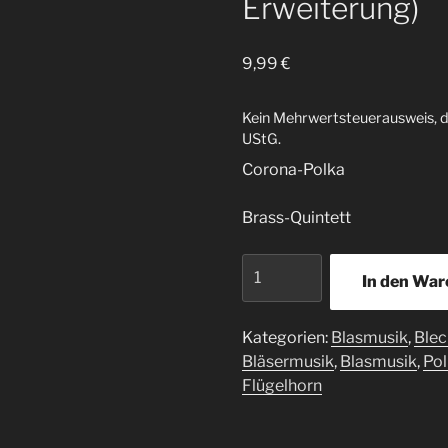
Erweiterung)
9,99
€
Kein Mehrwertsteuerausweis, d
UStG.
Corona-Polka
Brass-Quintett
Corona-
In den Wa
Polka
(Blechbläserquintett
mit
Kategorien:
Blasmusik
,
Blec
Erweiterung)
Bläsermusik
,
Blasmusik
,
Po
Menge
Flügelhorn