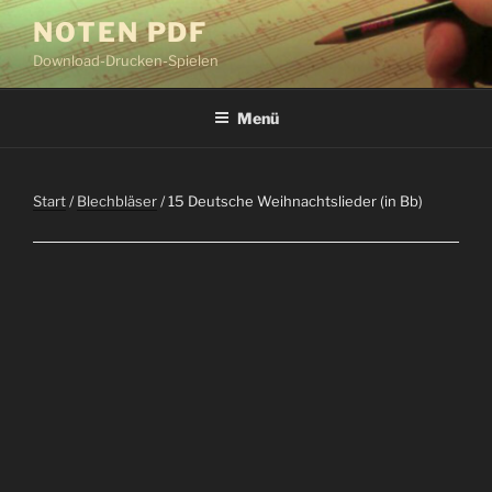
Zum
NOTEN PDF
Inhalt
Download-Drucken-Spielen
springen
Menü
Start
/
Blechbläser
/ 15 Deutsche Weihnachtslieder (in Bb)