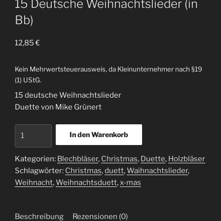
15 Deutsche Weihnachtslieder (in
Bb)
12,85
€
Kein Mehrwertsteuerausweis, da Kleinunternehmer nach §19
(1) UStG.
15 deutsche Weihnachtslieder
Duette von Mike Grünert
15
In den Warenkorb
Deutsche
Weihnachtslieder
Kategorien:
Blechbläser
,
Christmas
,
Duette
,
Holzbläser
(in
Schlagwörter:
Christmas
,
duett
,
Waihnachtslieder
,
Bb)
Weihnacht
,
Weihnachtsduett
,
x-mas
Menge
Beschreibung
Rezensionen (0)