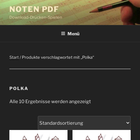
Zum
NOTEN PDF
Inhalt
Download-Drucken-Spielen
springen
Menü
Start
/ Produkte verschlagwortet mit „Polka“
POLKA
Alle 10 Ergebnisse werden angezeigt