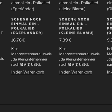
SCHENK NOCH
SCHENK NOCH
S
EINMAL EIN –
EINMAL EIN –
EI
POLKALIED
POLKALIED
P
TT
(EGERLÄNDER)
(KLEINE BLAMU)
(
16,78
€
7,89
€
9,
Kein
Kein
Ke
Mehrwertsteuerausweis
Mehrwertsteuerausweis
Me
is
, da Kleinunternehmer
, da Kleinunternehmer
, 
nach §19 (1) UStG.
nach §19 (1) UStG.
nac
In den Warenkorb
In den Warenkorb
In