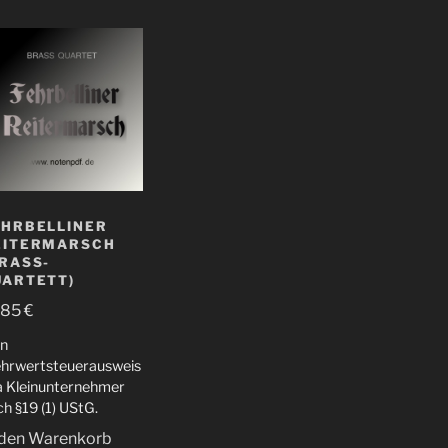
EHRBELLINER
EITERMARSCH
RASS-
UARTETT)
,85
€
in
hrwertsteuerausweis
da Kleinunternehmer
h §19 (1) UStG.
 den Warenkorb