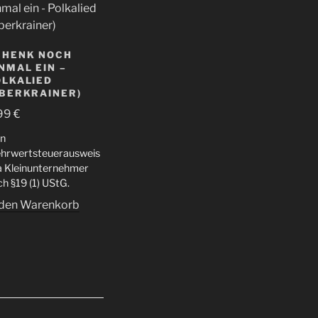
CHENK NOCH
NMAL EIN –
OLKALIED
OBERKRAINER)
99
€
in
hrwertsteuerausweis
da Kleinunternehmer
h §19 (1) UStG.
 den Warenkorb