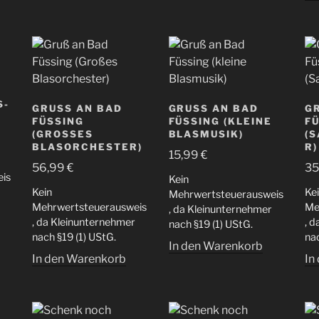
S-
GRUSS AN BAD F
GRUSS AN BAD F
GR
ÜSSING (
ÜSSING (KLEINE B
ÜS
GROSSES BL
LASMUSIK)
S
ASORCHESTER)
)
15,99
€
56,99
€
35
is
Kein
Kein
Ke
Mehrwertsteuerausweis
Mehrwertsteuerausweis
Me
, da Kleinunternehmer
, da Kleinunternehmer
, 
nach §19 (1) UStG.
nach §19 (1) UStG.
nac
In den Warenkorb
In den Warenkorb
In