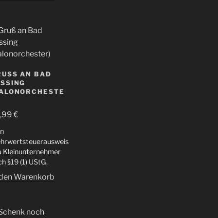
USS AN BAD F
SING (
ALONORCHESTER
,99
€
in
hrwertsteuerausweis
da Kleinunternehmer
h §19 (1) UStG.
 den Warenkorb