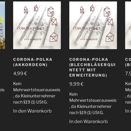
CORONA-POLKA
CORONA-POLKA
C
(AKKORDEON)
(BLECHBLÄSERQUI
(
NTETT MIT
4,99
€
7,
ERWEITERUNG)
Kein
Ke
9,99
€
is
Mehrwertsteuerausweis
Me
Kein
, da Kleinunternehmer
, 
Mehrwertsteuerausweis
nach §19 (1) UStG.
nac
, da Kleinunternehmer
In den Warenkorb
In
nach §19 (1) UStG.
In den Warenkorb