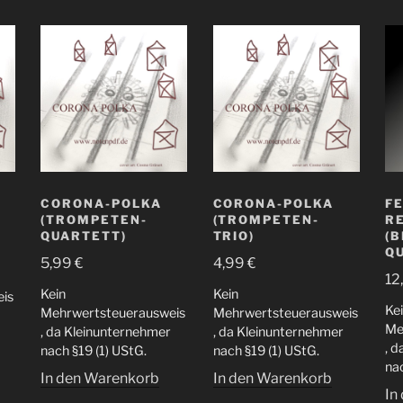
CORONA-POLKA
CORONA-POLKA
F
(TROMPETEN-
(TROMPETEN-
R
QUARTETT)
TRIO)
(B
Q
5,99
€
4,99
€
12
Kein
Kein
is
Ke
Mehrwertsteuerausweis
Mehrwertsteuerausweis
Me
, da Kleinunternehmer
, da Kleinunternehmer
, 
nach §19 (1) UStG.
nach §19 (1) UStG.
nac
In den Warenkorb
In den Warenkorb
In