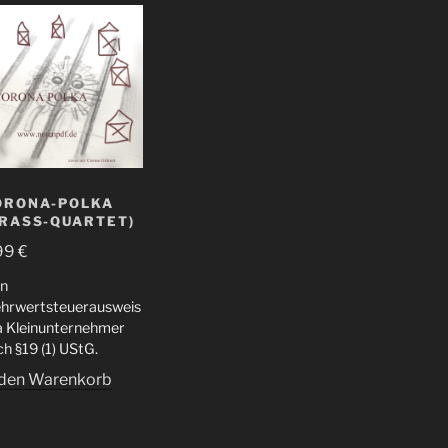
ORONA-POLKA
BRASS-QUARTET)
99
€
in
hrwertsteuerausweis
da Kleinunternehmer
h §19 (1) UStG.
 den Warenkorb