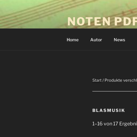
Zum
Inhalt
NOTEN PD
springen
Download-Drucken-Spielen
Home
Autor
News
Start
/ Produkte versch
BLASMUSIK
1–16 von 17 Ergebn