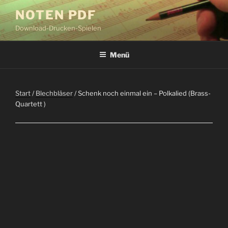
Zum
NOTEN PDF
Inhalt
Download-Drucken-Spielen
springen
Menü
Start
/
Blechbläser
/ Schenk noch einmal ein – Polkalied (Brass-
Quartett )