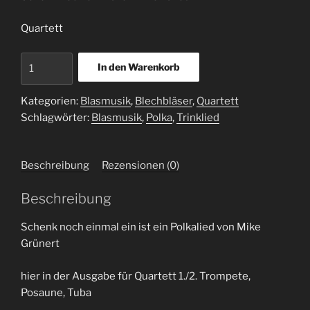
Quartett
Schenk
In den Warenkorb
noch
einmal
Kategorien:
Blasmusik
,
Blechbläser
,
Quartett
ein
Schlagwörter:
Blasmusik
,
Polka
,
Trinklied
-
Polkalied
(Brass-
Beschreibung
Rezensionen (0)
Quartett
)
Beschreibung
Menge
Schenk noch einmal ein ist ein Polkalied von Mike
Grünert
hier in der Ausgabe für Quartett 1./2. Trompete,
Posaune, Tuba