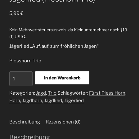
5,99
€
Kein Mehrwertsteuerausweis, da Kleinunternehmer nach §19
(1) UStG.
Jägerlied „Auf, auf, zum fröhlichen Jagen“
Plesshorn Trio
Jägerlied
In den Warenkorb
(Plesshorn
Trio)
Kategorien:
Jagd
,
Trio
Schlagwörter:
Fürst Pless Horn
,
Menge
Horn
,
Jagdhorn
,
Jagdlied
,
Jägerlied
Beschreibung
Rezensionen (0)
Beschreibung