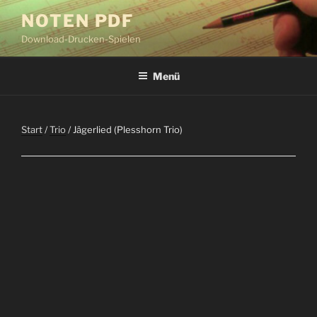
Zum
NOTEN PDF
Inhalt
Download-Drucken-Spielen
springen
Menü
Start
/
Trio
/ Jägerlied (Plesshorn Trio)