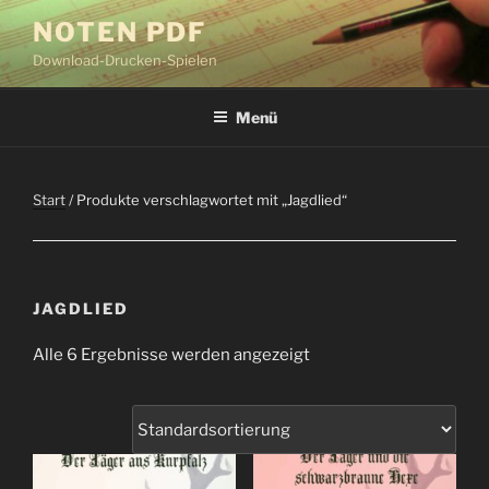
Zum
NOTEN PDF
Inhalt
Download-Drucken-Spielen
springen
Menü
Start
/ Produkte verschlagwortet mit „Jagdlied“
JAGDLIED
Alle 6 Ergebnisse werden angezeigt