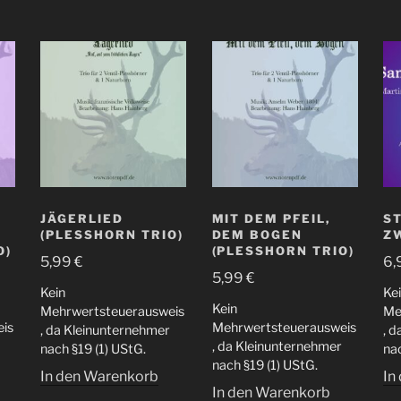
JÄGERLIED
MIT DEM PFEIL,
ST
(PLESSHORN TRIO)
DEM BOGEN
Z
O)
(PLESSHORN TRIO)
5,99
€
6,
5,99
€
Kein
Ke
Kein
Mehrwertsteuerausweis
Me
is
Mehrwertsteuerausweis
, da Kleinunternehmer
, 
, da Kleinunternehmer
nach §19 (1) UStG.
nac
nach §19 (1) UStG.
In den Warenkorb
In
In den Warenkorb