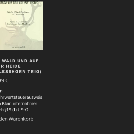
 WALD UND AUF
ER HEIDE
LESSHORN TRIO)
99
€
in
hrwertsteuerausweis
da Kleinunternehmer
h §19 (1) UStG.
 den Warenkorb