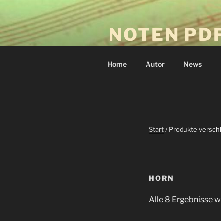
Zum
Inhalt
NOTEN PD
springen
Download-Drucken-Spielen
Home
Autor
News
Start
/ Produkte versch
HORN
Alle 8 Ergebnisse 