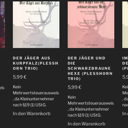
DER JÄGER AUS
DER JÄGER UND
IM
KURPFALZ(PLESSH
DIE
D
ORN TRIO)
SCHWARZBRAUNE
(P
HEXE (PLESSHORN
5,99
€
5,
TRIO)
Kein
Ke
5,99
€
is
Mehrwertsteuerausweis
Me
Kein
, da Kleinunternehmer
, 
Mehrwertsteuerausweis
nach §19 (1) UStG.
nac
, da Kleinunternehmer
In den Warenkorb
In
nach §19 (1) UStG.
In den Warenkorb