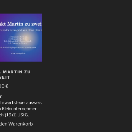
. MARTIN ZU
WEIT
99
€
in
hrwertsteuerausweis
da Kleinunternehmer
h §19 (1) UStG.
 den Warenkorb