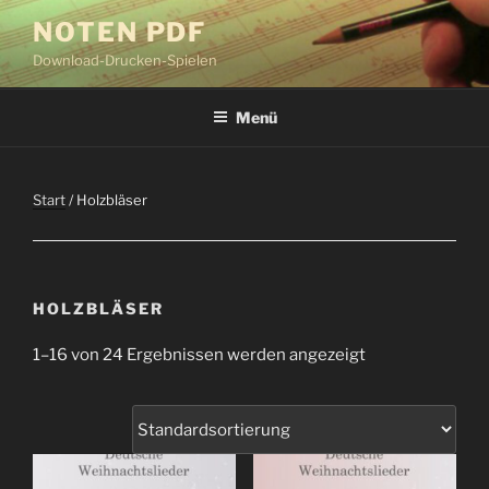
Zum
NOTEN PDF
Inhalt
Download-Drucken-Spielen
springen
Menü
Start
/ Holzbläser
HOLZBLÄSER
1–16 von 24 Ergebnissen werden angezeigt