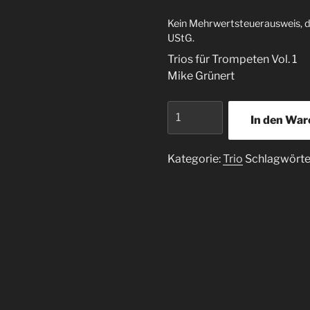
Kein Mehrwertsteuerausweis, d
UStG.
Trios für Trompeten Vol. 1
Mike Grünert
Trios
In den Wa
für
Trompeten
Vol.
Kategorie:
Trio
Schlagwörte
1
Menge