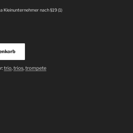
a Kleinunternehmer nach §19 (1)
renkorb
r:
trio
,
trios
,
trompete