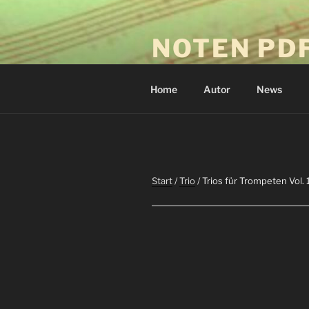
Zum
Inhalt
NOTEN PD
springen
Download-Drucken-Spielen
Home
Autor
News
Start
/
Trio
/ Trios für Trompeten Vol. 