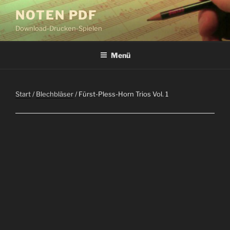
Zum
NOTEN PDF
Inhalt
Download-Drucken-Spielen
springen
Menü
Start
/
Blechbläser
/ Fürst-Pless-Horn Trios Vol. 1