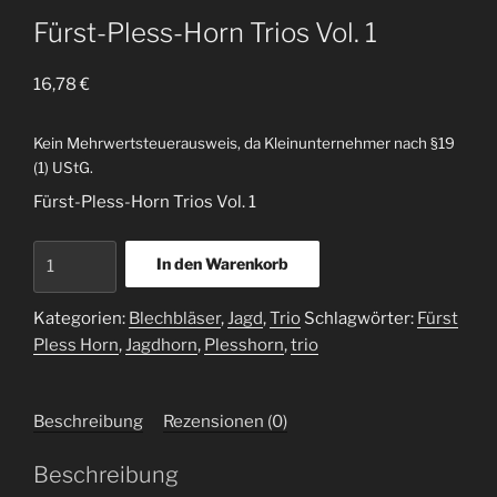
Fürst-Pless-Horn Trios Vol. 1
16,78
€
Kein Mehrwertsteuerausweis, da Kleinunternehmer nach §19
(1) UStG.
Fürst-Pless-Horn Trios Vol. 1
Fürst-
In den Warenkorb
Pless-
Horn
Kategorien:
Blechbläser
,
Jagd
,
Trio
Schlagwörter:
Fürst
Trios
Pless Horn
,
Jagdhorn
,
Plesshorn
,
trio
Vol.
1
Menge
Beschreibung
Rezensionen (0)
Beschreibung