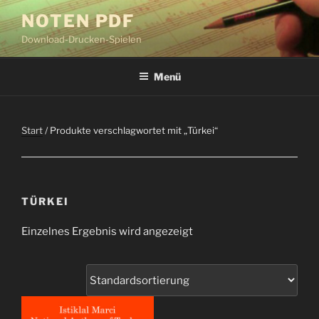
Zum
NOTEN PDF
Inhalt
Download-Drucken-Spielen
springen
Menü
Start
/ Produkte verschlagwortet mit „Türkei“
TÜRKEI
Einzelnes Ergebnis wird angezeigt