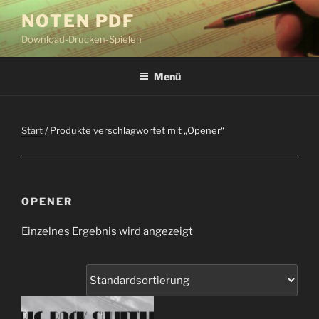
Zum
NOTEN PDF
Inhalt
Download-Drucken-Spielen
springen
Menü
Start
/ Produkte verschlagwortet mit „Opener“
OPENER
Einzelnes Ergebnis wird angezeigt