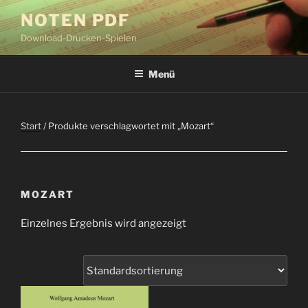
Zum
NOTEN PDF
Inhalt
Download-Drucken-Spielen
springen
Menü
Start
/ Produkte verschlagwortet mit „Mozart“
MOZART
Einzelnes Ergebnis wird angezeigt