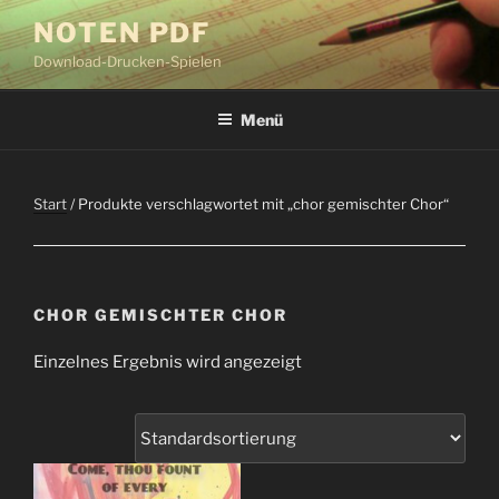
Zum
NOTEN PDF
Inhalt
Download-Drucken-Spielen
springen
Menü
Start
/ Produkte verschlagwortet mit „chor gemischter Chor“
CHOR GEMISCHTER CHOR
Einzelnes Ergebnis wird angezeigt