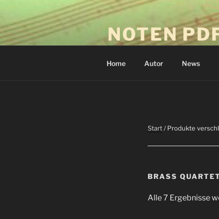
Zum
Inhalt
NOTEN PD
springen
Download-Drucken-Spielen
Home
Autor
News
Start
/ Produkte verschl
BRASS QUARTE
Alle 7 Ergebnisse 