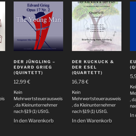
DER JÜNGLING –
DER KUCKUCK &
E
EDVARD GRIEG
DER ESEL
(
(QUINTETT)
(QUARTETT)
5,
12,99
€
16,78
€
Ke
Kein
Kein
Me
is
Mehrwertsteuerausweis
Mehrwertsteuerausweis
, 
, da Kleinunternehmer
, da Kleinunternehmer
nac
nach §19 (1) UStG.
nach §19 (1) UStG.
In
In den Warenkorb
In den Warenkorb