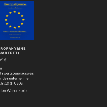
UROPAHYMNE
QUARTETT)
99
€
in
hrwertsteuerausweis
da Kleinunternehmer
h §19 (1) UStG.
 den Warenkorb