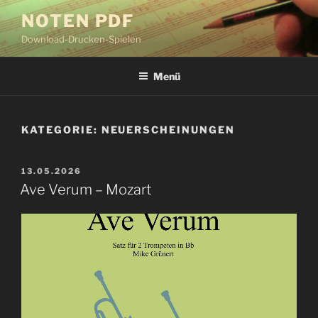
Zum
NOTEN PDF
Inhalt
Download-Drucken-Spielen
springen
Menü
KATEGORIE:
NEUERSCHEINUNGEN
VERÖFFENTLICHT
13.05.2026
AM
Ave Verum – Mozart