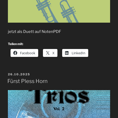
jetzt als Duett auf NotenPDF
Teilen mit:
Facebook
X
LinkedIn
VERÖFFENTLICHT
26.10.2025
AM
Fürst Pless Horn