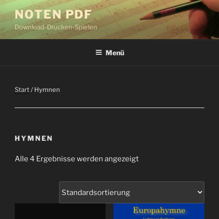
Zum
NOTEN PDF
Inhalt
Download-Drucken-Spielen
springen
Menü
Start
/ Hymnen
HYMNEN
Alle 4 Ergebnisse werden angezeigt