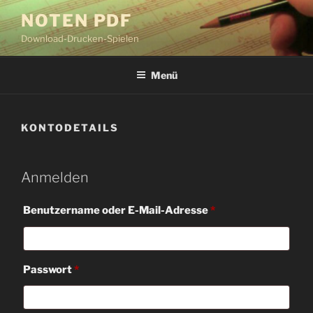
Zum
NOTEN PDF
Inhalt
Download-Drucken-Spielen
springen
Menü
KONTODETAILS
Anmelden
Erforderlich
Benutzername oder E-Mail-Adresse
*
Erforderlich
Passwort
*